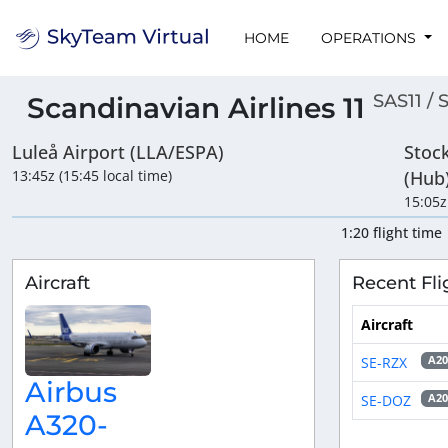
HOME
OPERATIONS
SAS11 / 
Scandinavian Airlines 11
Luleå Airport (LLA/ESPA)
Stoc
13:45z (15:45 local time)
(Hub
15:05z
1:20 flight time
Aircraft
Recent Fli
Aircraft
SE-RZX
A2
Airbus
SE-DOZ
A2
A320-