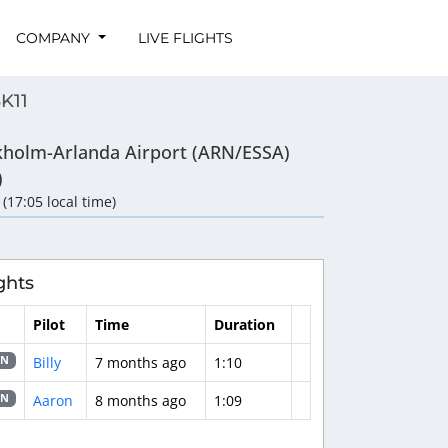
COMPANY
LIVE FLIGHTS
SK11
kholm-Arlanda Airport (ARN/ESSA)
)
 (17:05 local time)
ghts
Pilot
Time
Duration
Billy
7 months ago
1:10
0N
Aaron
8 months ago
1:09
0N