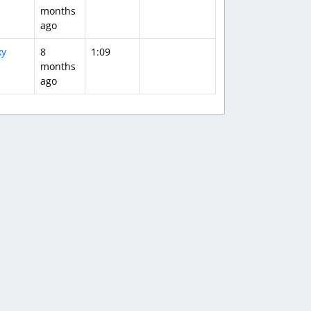
months
ago
ky
8
1:09
months
ago