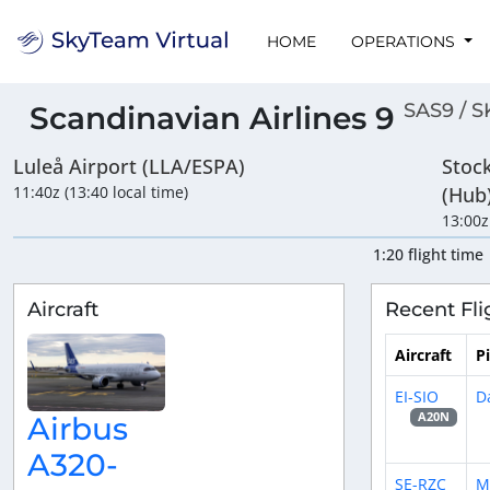
HOME
OPERATIONS
SAS9 / S
Scandinavian Airlines 9
Luleå Airport (LLA/ESPA)
Stoc
11:40z (13:40 local time)
(Hub
13:00z
1:20 flight time
Aircraft
Recent Fli
Aircraft
Pi
EI-SIO
D
A20N
Airbus
A320-
SE-RZC
M