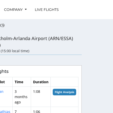
COMPANY
LIVE FLIGHTS
K9
kholm-Arlanda Airport (ARN/ESSA)
)
 (15:00 local time)
ghts
lot
Time
Duration
an
3
1:08
Flight Analysis
months
ago
athias
7
1:06