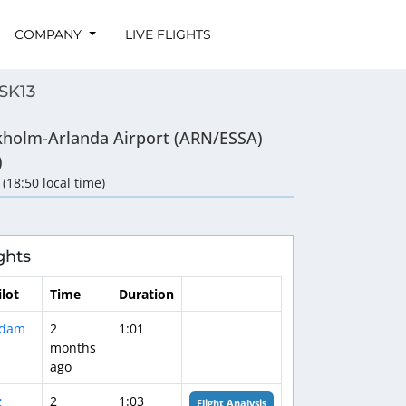
COMPANY
LIVE FLIGHTS
 SK13
kholm-Arlanda Airport (ARN/ESSA)
)
 (18:50 local time)
ghts
ilot
Time
Duration
dam
2
1:01
months
ago

2
1:03
Flight Analysis